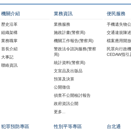
機關介紹
業務資訊
便民服務
歷史沿革
業務服務
手機遺失物
組織架構
施政計畫(警察局)
交通違規陳述
業務職掌
機關工作報告(警察局)
檔案應用開
首長介紹
警政法令諮詢服務(警察
民眾向行政
局)
CEDAW指
大事記
統計資料(警察局)
聯絡資訊
文宣品及出版品
預算及決算
公開徵信
偵查不公開檢討報告
政府資訊公開
更多...
犯罪預防專區
性別平等專區
台北通