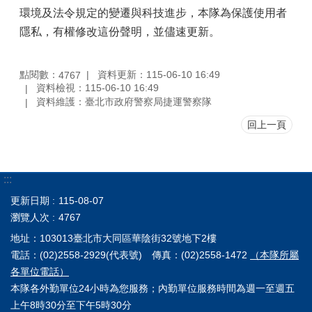
環境及法令規定的變遷與科技進步，本隊為保護使用者
隱私，有權修改這份聲明，並儘速更新。
點閱數：
資料更新：115-06-10 16:49
4767
資料檢視：115-06-10 16:49
資料維護：臺北市政府警察局捷運警察隊
回上一頁
:::
更新日期
115-08-07
瀏覽人次
4767
地址：103013臺北市大同區華陰街32號地下2樓
電話：(02)2558-2929(代表號) 傳真：(02)2558-1472
（本隊所屬
各單位電話）
本隊各外勤單位24小時為您服務；內勤單位服務時間為週一至週五
上午8時30分至下午5時30分