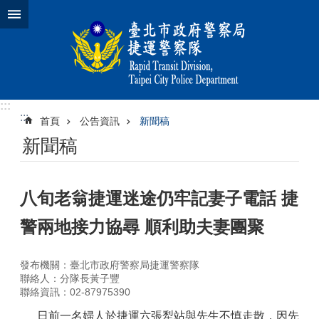
跳到主要內容區塊
:::
:::
首頁
公告資訊
新聞稿
新聞稿
八旬老翁捷運迷途仍牢記妻子電話 捷
警兩地接力協尋 順利助夫妻團聚
發布機關：臺北市政府警察局捷運警察隊
聯絡人：分隊長黃子豐
聯絡資訊：02-87975390
日前一名婦人於捷運六張犁站與先生不慎走散，因先