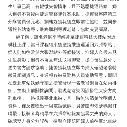
生年事已高，有輕微失智情形，且不熟悉捷運路線，婦
人遍尋不著後向捷運警察隊報案求助，捷運警察隊第三
分隊警員侯元彬、劉彧彣獲報後立即前往協助，並同步
通報各站協尋，最終順利尋獲老翁，協助夫妻團聚。
經了解，該名老翁平時經常至捷運科技大樓站附近
棋社上課，當日課程結束後應搭乘捷運返回六張犁站，
婦人則如往常於六張犁站外等候接送，惟婦人久候未見
先生身影，遍尋不著且無法取得聯繫，擔心發生意外，
遂向警方請求協助；捷警獲報後立即向婦人確認老翁特
徵及相關資訊，並通報各站及勤務人員協助留意，期間
在臺北車站執勤守望之捷警發現一名老翁獨自在站內徘
徊，主動上前關懷詢問，發現老翁疑因誤搭往大安方向
列車後，一路抵達臺北車站，且一時無法清楚說明個人
資料，僅反覆唸出一組電話號碼，員警隨即依號碼撥打
聯繫，接聽者為稍早在六張犁站報案協尋丈夫的婦人，
確認雙方身分無誤後，捷警立即陪同婦人前往臺北車站