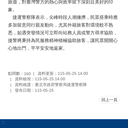
旅遊，對臺灣警方的熱心與效率留下深刻且美好的印
象。
捷運警察隊表示，尖峰時段人潮擁擠，民眾搭乘時應
多加留意同行親友動向，尤其外籍旅客對環境較不熟
悉，如遇突發情況可立即向站務人員或警方尋求協助，
捷警將秉持為民服務精神積極協助旅客，讓民眾開開心
心地出門，平平安安地返家。
點閱數：
資料更新：115-05-25 14:00
160
資料檢視：115-05-25 14:00
資料維護：臺北市政府警察局捷運警察隊
發布日期：115-05-25
回上一頁
:::