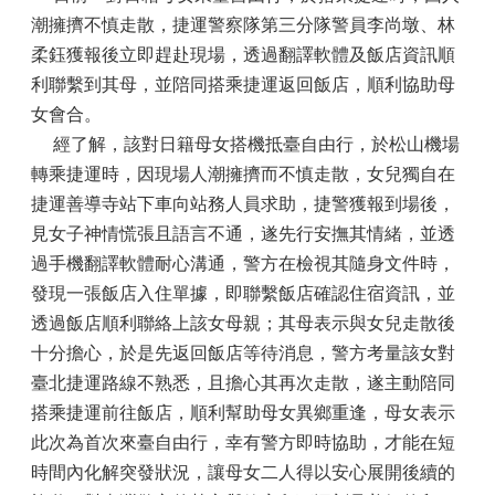
潮擁擠不慎走散，捷運警察隊第三分隊警員李尚墩、林
柔鈺獲報後立即趕赴現場，透過翻譯軟體及飯店資訊順
利聯繫到其母，並陪同搭乘捷運返回飯店，順利協助母
女會合。
經了解，該對日籍母女搭機抵臺自由行，於松山機場
轉乘捷運時，因現場人潮擁擠而不慎走散，女兒獨自在
捷運善導寺站下車向站務人員求助，捷警獲報到場後，
見女子神情慌張且語言不通，遂先行安撫其情緒，並透
過手機翻譯軟體耐心溝通，警方在檢視其隨身文件時，
發現一張飯店入住單據，即聯繫飯店確認住宿資訊，並
透過飯店順利聯絡上該女母親；其母表示與女兒走散後
十分擔心，於是先返回飯店等待消息，警方考量該女對
臺北捷運路線不熟悉，且擔心其再次走散，遂主動陪同
搭乘捷運前往飯店，順利幫助母女異鄉重逢，母女表示
此次為首次來臺自由行，幸有警方即時協助，才能在短
時間內化解突發狀況，讓母女二人得以安心展開後續的